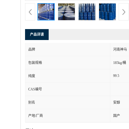
产品详请
品牌
河南神马
包装规格
185kg/桶
99.5
纯度
CAS编号
别名
安醇
产地/厂商
国产