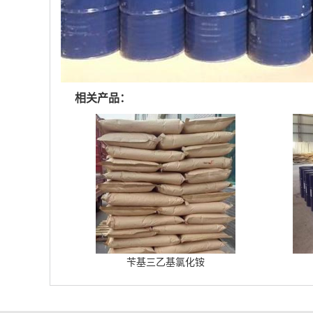
相关产品：
苄基三乙基氯化铵