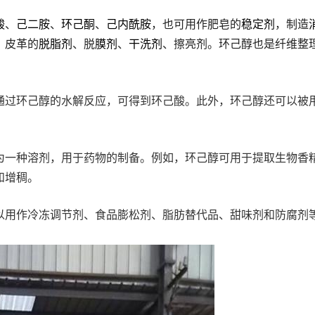
酸
、
己二胺
、
环己酮
、
己内酰胺
，也可用作肥皂的
稳定剂
，制造
，皮革的
脱脂剂
、脱
膜剂
、
干洗剂
、擦亮剂。环己醇也是纤维整
通过环己醇的水解反应，可得到环己酸。此外，环己醇还可以被用
为一种溶剂，用于药物的制备。例如，环己醇可用于提取生物香
和增稠。
以用作冷冻调节剂、食品膨松剂、脂肪替代品、甜味剂和防腐剂