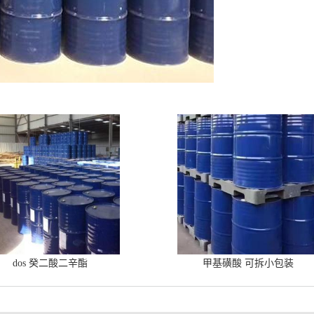
dos 癸二酸二辛酯
甲基磺酸 可拆小包装