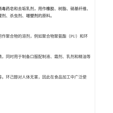
消毒药
皂和去垢乳剂，用作
橡胶
、树脂、硝基纤维、
理剂、杀虫剂、
增塑剂
的原料。
作聚合物的溶剂，例如聚合物聚氨酯（PU）和环
精，同时用于制备口服配制液、霜剂、乳剂和精油等
等。环己醇对人体无害，因此在食品加工中广泛使