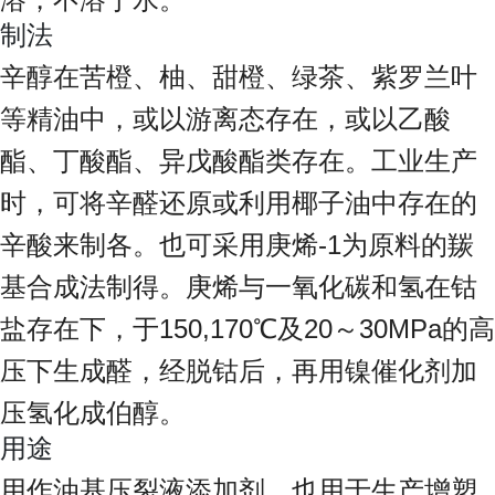
制法
辛醇在苦橙、柚、甜橙、绿茶、紫罗兰叶
等精油中，或以游离态存在，或以乙酸
酯、丁酸酯、异戊酸酯类存在。工业生产
时，可将辛醛还原或利用椰子油中存在的
辛酸来制各。也可采用庚烯-1为原料的羰
基合成法制得。庚烯与一氧化碳和氢在钴
盐存在下，于150,170℃及20～30MPa的高
压下生成醛，经脱钴后，再用镍催化剂加
压氢化成伯醇。
用途
用作油基压裂液添加剂。也用于生产增塑