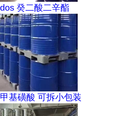
dos 癸二酸二辛酯
甲基磺酸 可拆小包装