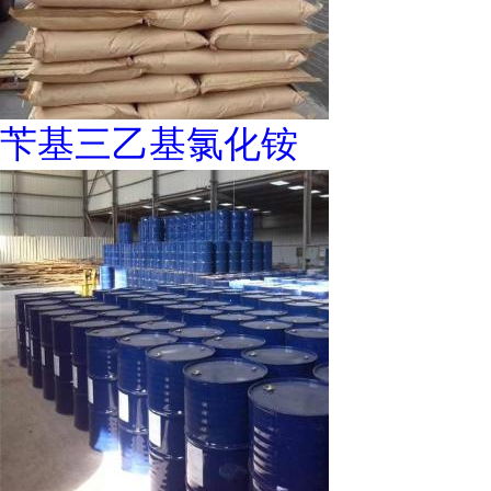
苄基三乙基氯化铵