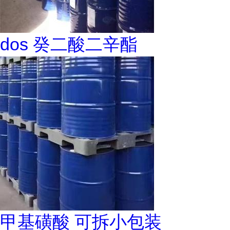
dos 癸二酸二辛酯
甲基磺酸 可拆小包装