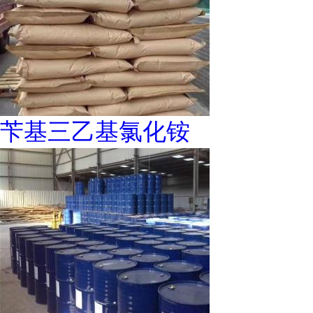
苄基三乙基氯化铵