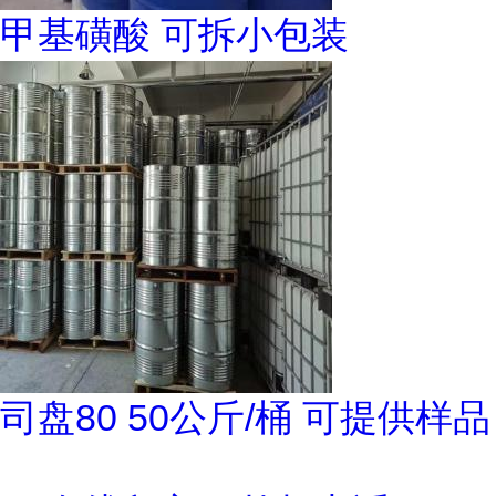
甲基磺酸 可拆小包装
司盘80 50公斤/桶 可提供样品