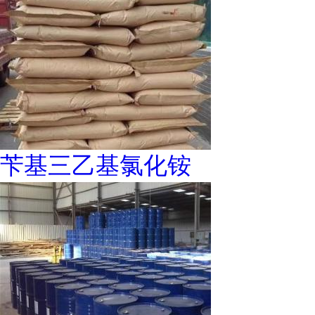
苄基三乙基氯化铵