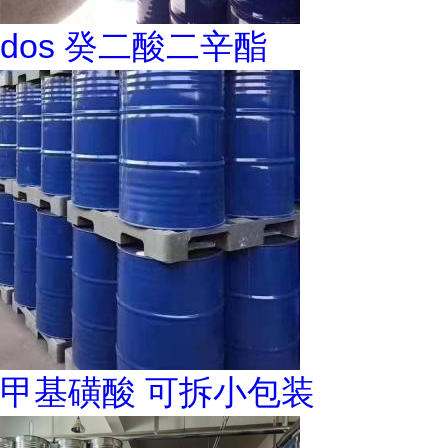
dos 癸二酸二辛酯
甲基磺酸 可拆小包装