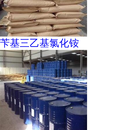
苄基三乙基氯化铵