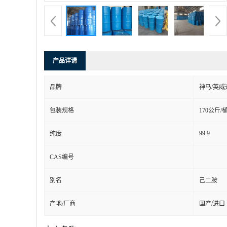
产品详请
品牌
神马/英威
包装规格
170公斤/
99.9
纯度
CAS编号
别名
己二胺
产地/厂商
国产/进口