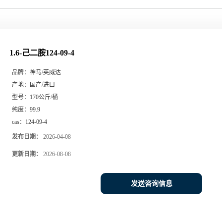
1.6-己二胺124-09-4
品牌：
神马/英威达
产地：
国产/进口
型号：
170公斤/桶
纯度：
99.9
cas：
124-09-4
发布日期：
2026-04-08
更新日期：
2026-08-08
发送咨询信息