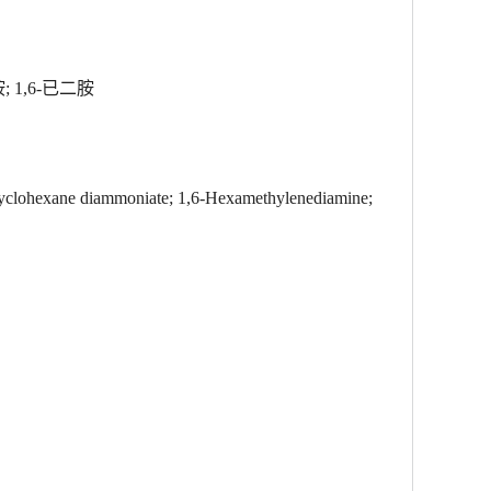
 1,6-已二胺
cyclohexane diammoniate; 1,6-Hexamethylenediamine;