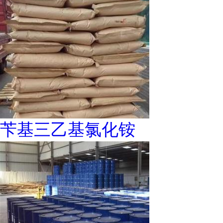
苄基三乙基氯化铵