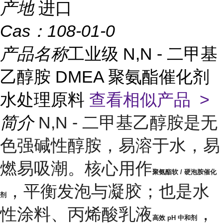
产地
进口
Cas：
108-01-0
产品名称
工业级 N,N - 二甲基
乙醇胺 DMEA 聚氨酯催化剂
水处理原料
查看相似产品 >
简介
N,N - 二甲基乙醇胺是无
色强碱性醇胺，易溶于水，易
燃易吸潮。核心用作
聚氨酯软 / 硬泡胺催化
，平衡发泡与凝胶；也是水
剂
性涂料、丙烯酸乳液
，
高效 pH 中和剂