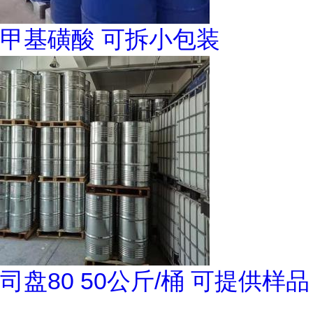
甲基磺酸 可拆小包装
司盘80 50公斤/桶 可提供样品