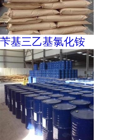
苄基三乙基氯化铵