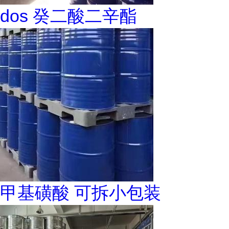
dos 癸二酸二辛酯
甲基磺酸 可拆小包装