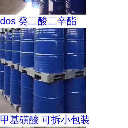
dos 癸二酸二辛酯
甲基磺酸 可拆小包装