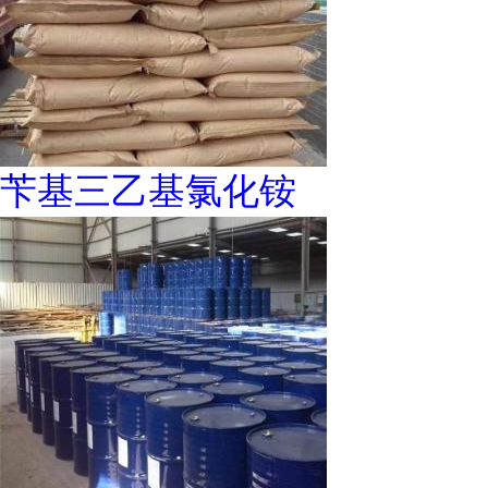
苄基三乙基氯化铵