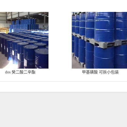
dos 癸二酸二辛酯
甲基磺酸 可拆小包装