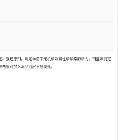
定。强还原剂。测定血清中无机磷及碱性磷酸酯酶活力。钼蓝法测定
S电镀时加入本品镀层不易脱落。