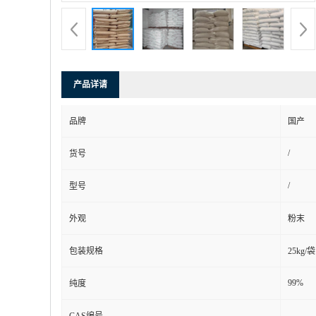
产品详请
品牌
国产
/
货号
/
型号
外观
粉末
包装规格
25kg/袋
99%
纯度