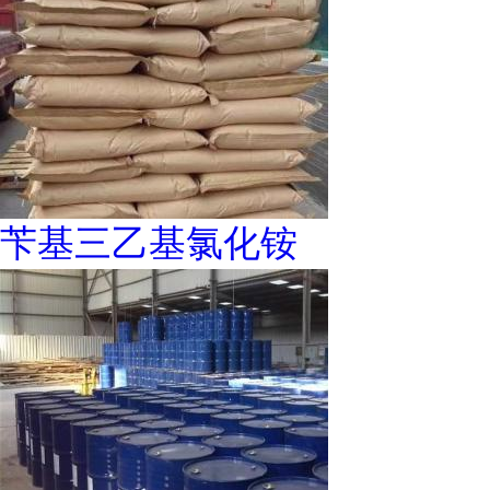
苄基三乙基氯化铵