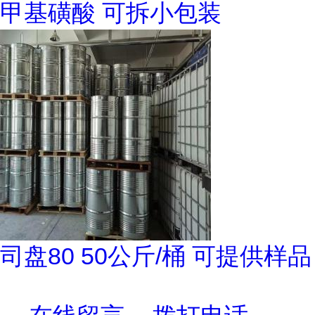
甲基磺酸 可拆小包装
司盘80 50公斤/桶 可提供样品