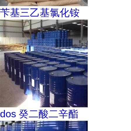
苄基三乙基氯化铵
dos 癸二酸二辛酯