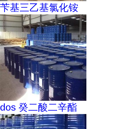
苄基三乙基氯化铵
dos 癸二酸二辛酯