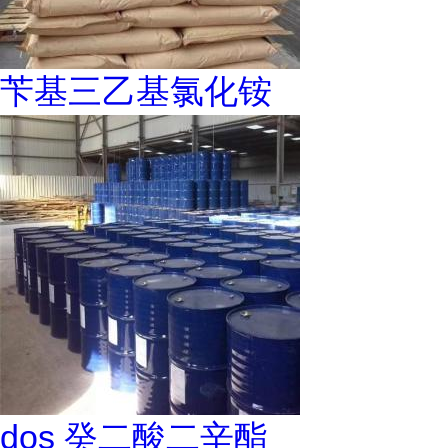
苄基三乙基氯化铵
dos 癸二酸二辛酯