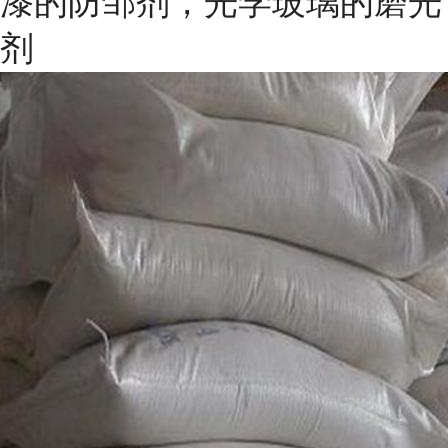
漆的防邹剂，光学玻璃的磨光
剂