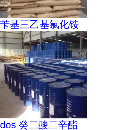
苄基三乙基氯化铵
dos 癸二酸二辛酯