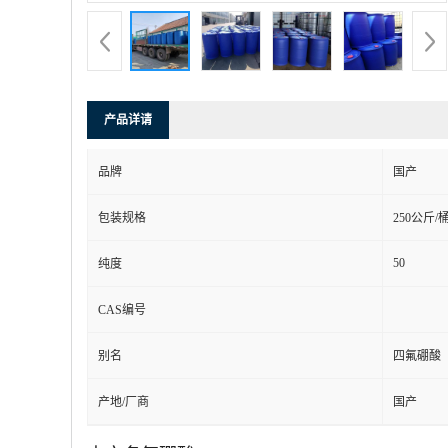
产品详请
品牌
国产
包装规格
250公斤/
50
纯度
CAS编号
别名
四氟硼酸
产地/厂商
国产