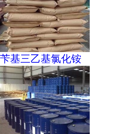
苄基三乙基氯化铵