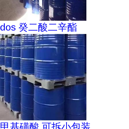
dos 癸二酸二辛酯
甲基磺酸 可拆小包装