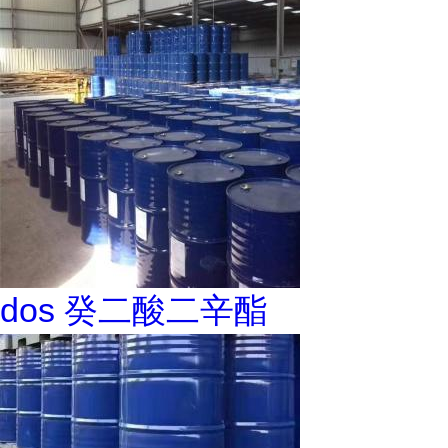
dos 癸二酸二辛酯