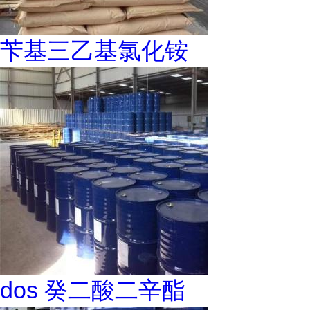
苄基三乙基氯化铵
dos 癸二酸二辛酯