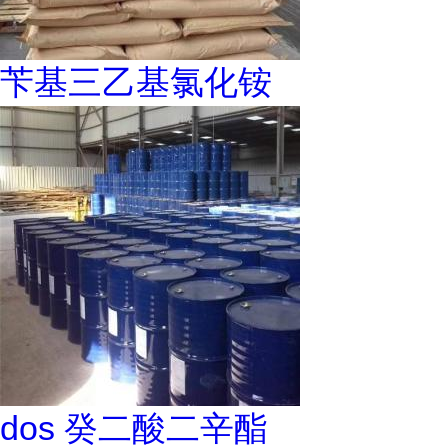
苄基三乙基氯化铵
dos 癸二酸二辛酯