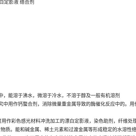
 漂白定影液 络合剂
液中，能溶于沸水，微溶于冷水，不溶于醇及一般有机溶剂
究中用作钙螯合剂，消除微量重金属导致的酶催化反应中的。用
广，可用作彩色感光材料冲洗加工的漂白定影液，染色助剂，纤维
表性物质。能和碱金属、稀土元素和过渡金属等形成稳定的水溶性