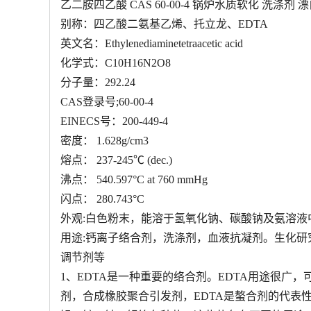
乙二胺四乙酸 CAS 60-00-4 锅炉水质软化 洗涤剂
别称：四乙酸二氨基乙烯、托立龙、EDTA
英文名：Ethylenediaminetetraacetic acid
化学式：C10H16N2O8
分子量：292.24
CAS登录号;60-00-4
EINECS号：200-449-4
密度： 1.628g/cm3
熔点： 237-245℃ (dec.)
沸点： 540.597°C at 760 mmHg
闪点： 280.743°C
外观:白色粉末，能溶于氢氧化钠、碳酸钠及氨溶
用途:钙离子络合剂，洗涤剂，血液抗凝剂。生化研
调节剂等
1、EDTA是一种重要的络合剂。EDTA用途很
剂，合成橡胶聚合引发剂，EDTA是螯合剂的代