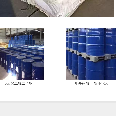
dos 癸二酸二辛酯
甲基磺酸 可拆小包装