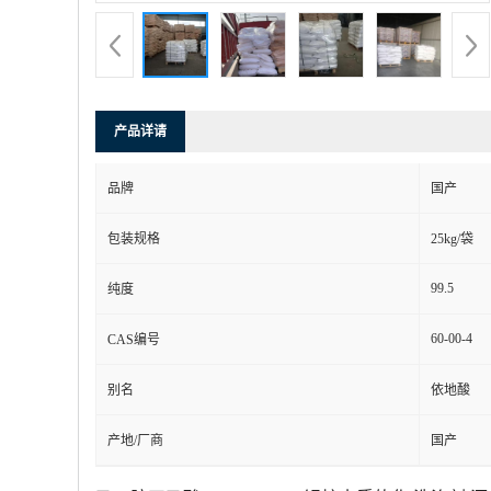
产品详请
品牌
国产
包装规格
25kg/袋
99.5
纯度
60-00-4
CAS编号
别名
依地酸
产地/厂商
国产