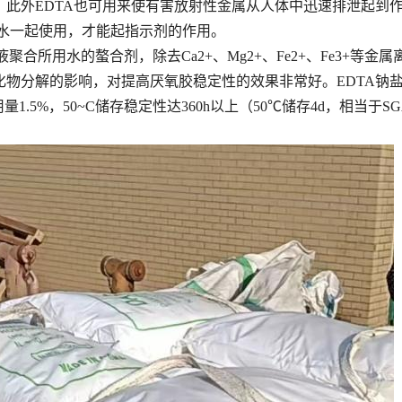
此外EDTA也可用来使有害放射性金属从人体中迅速排泄起到作
水一起使用，才能起指示剂的作用。
聚合所用水的螯合剂，除去Ca2+、Mg2+、Fe2+、Fe3+等
化物分解的影响，对提高厌氧胶稳定性的效果非常好。EDTA钠
。用量1.5%，50~C储存稳定性达360h以上（50℃储存4d，相当于S