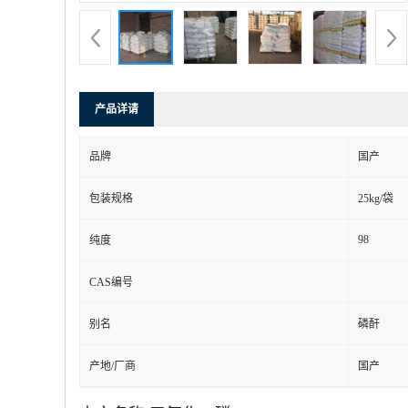
产品详请
品牌
国产
包装规格
25kg/袋
98
纯度
CAS编号
别名
磷酐
产地/厂商
国产