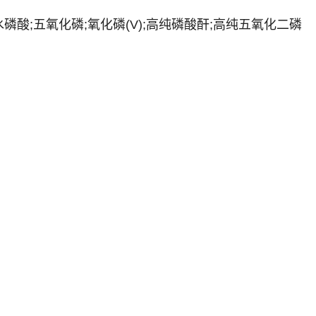
水磷酸;五氧化磷;氧化磷(V);高纯磷酸酐;高纯五氧化二磷