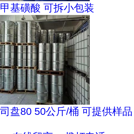
甲基磺酸 可拆小包装
司盘80 50公斤/桶 可提供样品