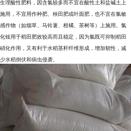
生理酸性肥料，因含氯较多而不宜在酸性土和盐碱土上
施用，不宜用作种肥、秧田肥或叶面肥，也不宜在氯敏
感作物（如烟草、马铃薯、柑橘、茶树等）上施用。氯
化铵用于稻田肥效较高而且稳定，因为氯既可抑制稻田
硝化作用，又有利于水稻茎秆纤维形成，增加韧性，减
少水稻倒伏和病虫侵袭。