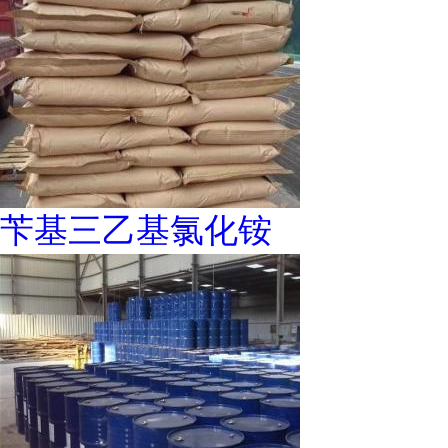
苄基三乙基氯化铵