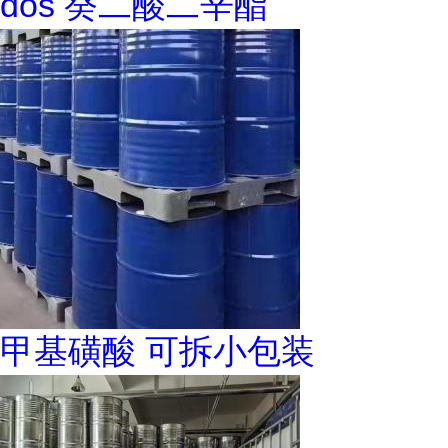
dos 癸二酸二辛酯
甲基磺酸 可拆小包装