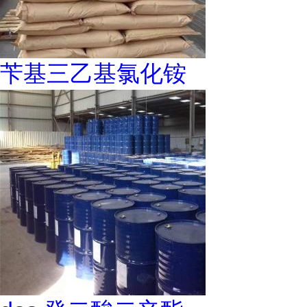
苄基三乙基氯化铵