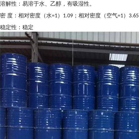
溶解性：易溶于水、乙醇，有吸湿性。
密
度：相对密度（水
）
；相对密度（空气
）
=1
1.09
=1
3.65
稳定性：稳定