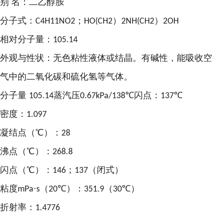
别
名：二乙醇胺
分子式：
；
）
）
C4H11NO2
HO(CH2
2NH(CH2
2OH
相对分子量：
105.14
外观与性状：无色粘性液体或结晶。有碱性，能吸收空
气中的二氧化碳和硫化氢等气体。
分子量
蒸汽压
℃闪点：
℃
105.14
0.67kPa/138
137
密度：
1.097
凝结点（
℃）：
28
沸点（
℃）：
268.8
闪点（
℃）：
；
（闭式）
146
137
粘度
·
（
℃）：
（
℃）
mPa
s
20
351.9
30
折射率：
1.4776