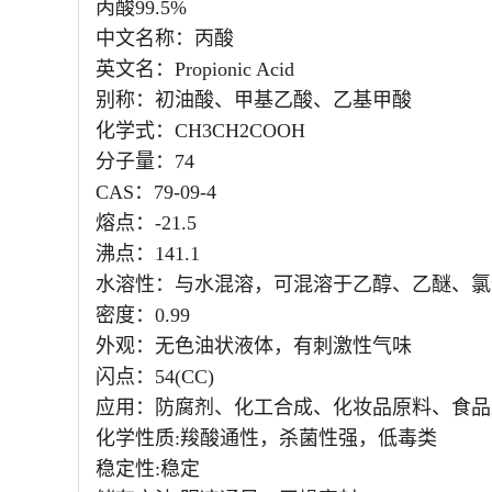
丙酸99.5%
中文名称：丙酸
英文名：Propionic Acid
别称：初油酸、甲基乙酸、乙基甲酸
化学式：CH3CH2COOH
分子量：74
CAS：79-09-4
熔点：-21.5
沸点：141.1
水溶性：与水混溶，可混溶于乙醇、乙醚、氯
密度：0.99
外观：无色油状液体，有刺激性气味
闪点：54(CC)
应用：防腐剂、化工合成、化妆品原料、食品
化学性质:羧酸通性，杀菌性强，低毒类
稳定性:稳定