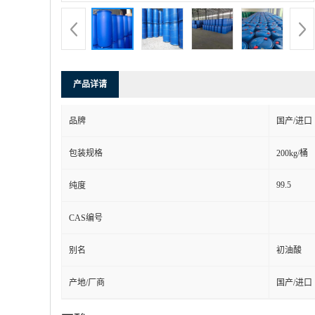
产品详请
品牌
国产/进口
包装规格
200kg/桶
99.5
纯度
CAS编号
别名
初油酸
产地/厂商
国产/进口