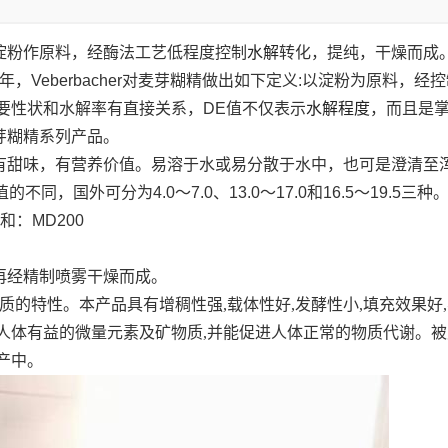
淀粉作原料，经酶法工艺低程度控制
水解
转化，提纯，干燥而成
0年，Veberbacher对麦芽糊精做出如下定义:以淀粉为原料，
要性状和水解率有直接关系，DE值不仅表示
水解程度
，而且是
芽糊精系列产品。
有甜味，有营养价值。易溶于水或易分散于水中，也可是澄清至浑
同，国外可分为4.0～7.0、13.0～17.0和16.5～19.5
和：MD200
再经精制喷雾干燥而成。
以变质的特性。本产品具有增稠性强,载体性好,发酵性小,填充效果
人体有益的微量元素及矿物质,并能促进人体正常的物质代谢。
产中。