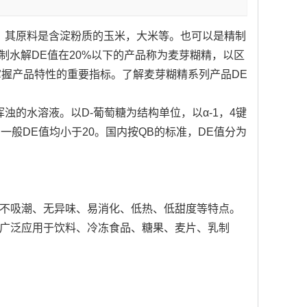
。其原料是含淀粉质的玉米，大米等。也可以是精制
经控制水解DE值在20%以下的产品称为麦芽糊精，以区
掌握产品特性的重要指标。了解麦芽糊精系列产品DE
浊的水溶液。以D-葡萄糖为
结构单位
，以
α-1
，4键
三种。一般DE值均小于20。国内按QB的标准，DE值分为
好,不吸潮、无异味、易消化、低热、低甜度等特点。
被广泛应用于饮料、冷冻食品、糖果、麦片、乳制