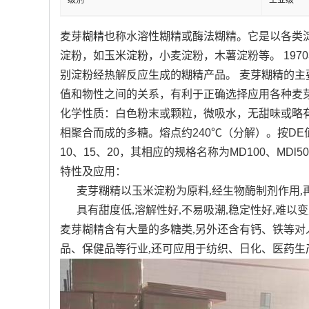
级别
工业级
麦芽
糊精
也称水溶性糊精或酶法糊精。它是以各类
淀粉，如
玉米淀粉
，小麦淀粉，木薯淀粉等。 197
别淀粉经热解反应生成的糊精产品。 麦芽糊精的主
值和物性之间的关系，有利于正确选择应用各种麦
化学性质：
白色粉末或颗粒，微吸水，无甜味或略
相聚合而成的多糖。熔点约240℃（分解）。按DE值的不
10、15、20，其相应的规格名称为MD100、MDl50
特性及应用：
麦芽糊精以玉米淀粉为原料,经生物酶制剂作用,
具有甜度低,溶解性好,不易吸潮,稳定性好,难
麦芽糊精含有大量的多糖类,另外还含有钙、铁等对
品、保健品等行业,还可应用于纺织、日化、医药生