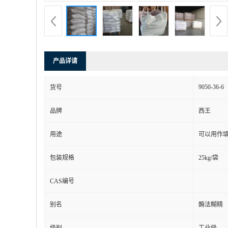
产品详请
9050-36-6
货号
品牌
西王
用途
可以用作
包装规格
25kg/袋
CAS编号
别名
酶法糊精