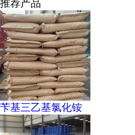
推荐产品
苄基三乙基氯化铵