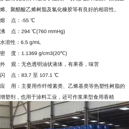
烯、聚醋酸乙烯树脂及氯化橡胶等有良好的相容性。
熔 点：-55 ℃
沸 点：294 ℃(760 mmHg)
水溶性：6.5 g/mL
密 度：1.1369 g/cm3(20℃)
外 观：无色透明油状液体，有果香，味苦
闪 点：83.7 至 107.1 ℃
应 用：主要用作纤维素类、乙烯基类等热塑性树脂的
增塑剂，也用于涂料工业，还可作浆果型食用香精