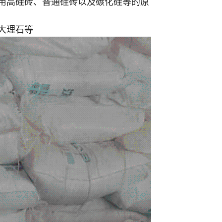
炉用高硅砖、普通硅砖以及碳化硅等的原
大理石等