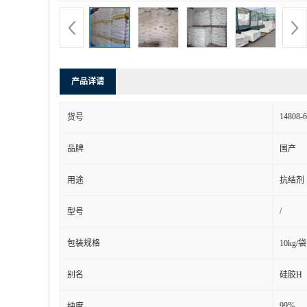
产品详请
14808-6
货号
品牌
国产
用途
抗结剂
/
型号
包装规格
10kg/袋
别名
硅胶H
99%