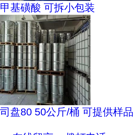
甲基磺酸 可拆小包装
司盘80 50公斤/桶 可提供样品