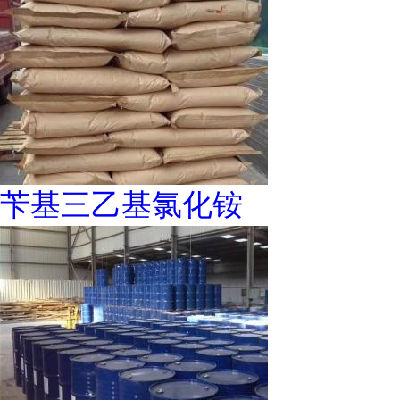
苄基三乙基氯化铵