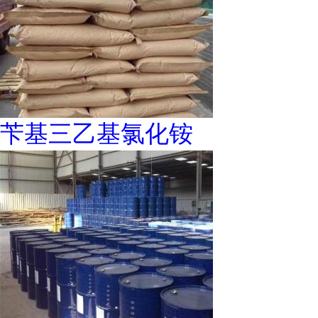
苄基三乙基氯化铵