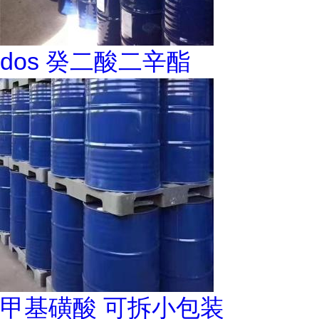
dos 癸二酸二辛酯
甲基磺酸 可拆小包装