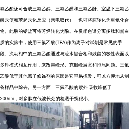
氟乙酸还可合成三氟乙醇、三氟乙醛和三氟乙酐。室温下三氟乙
酸汞使氟苯起汞化反应（亲电取代），也可将腙转化为重氮化合
物。此酸的铅盐可将芳烃转化为酚。在反相色谱分离多肽和蛋白
质的实验中，使用三氟乙酸(TFA)作为离子对试剂是常见的手
段。流动相中的三氟乙酸通过与疏水键合相和残留的极性表面以
多种模式相互作用，来改善峰形、克服峰展宽和拖尾问题。三氟
乙酸优于其他离子修饰剂的原因是它容易挥发，可以方便地从制
备样品中除去。另一方面，三氟乙酸的紫外 吸收峰低于
200nm，对多肽在低波长处的检测干扰很小。