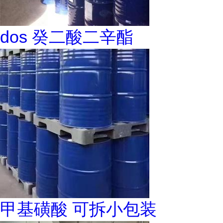
dos 癸二酸二辛酯
甲基磺酸 可拆小包装