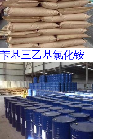
苄基三乙基氯化铵