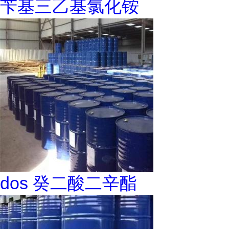
苄基三乙基氯化铵
dos 癸二酸二辛酯