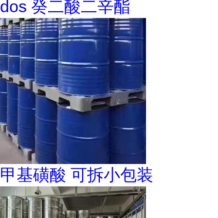
dos 癸二酸二辛酯
甲基磺酸 可拆小包装