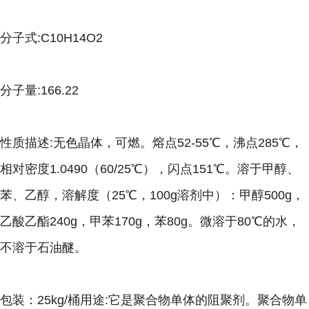
分子式:C10H14O2
分子量:166.22
性质描述:无色晶体，可燃。熔点52-55℃，沸点285℃，
相对密度1.0490（60/25℃），闪点151℃。溶于甲醇、
苯、乙醇，溶解度（25℃，100g溶剂中）：甲醇500g，
乙酸乙酯240g，甲苯170g，苯80g。微溶于80℃的水，
不溶于石油醚。
包装：25kg/桶用途:它是聚合物单体的阻聚剂。聚合物单