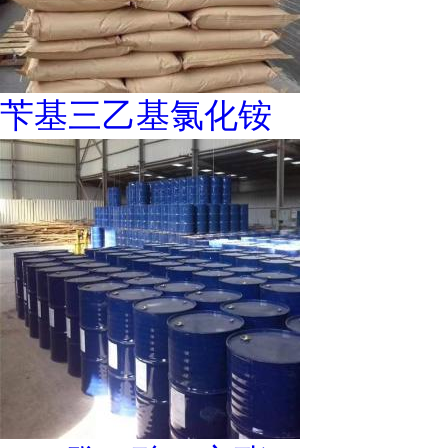
苄基三乙基氯化铵