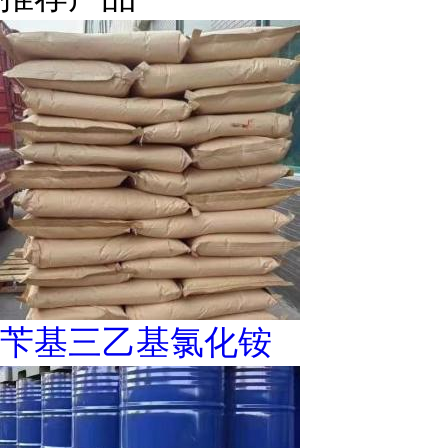
苄基三乙基氯化铵