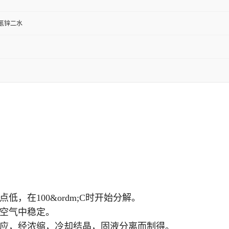
氢锌二水
，在100&ordm;C时开始分解。
空气中稳定。
行反应，经浓缩，冷却结晶，固液分离而制得。