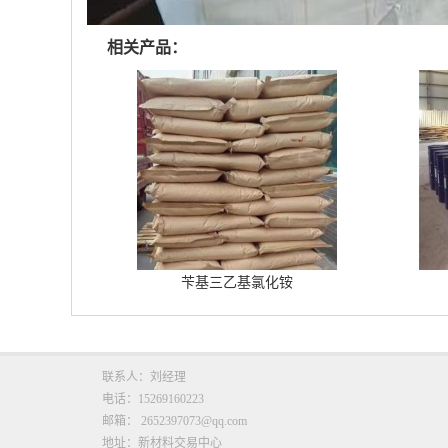
相关产品：
苄基三乙基氯化铵
联系人：刘经理
电话：15269160223
邮箱：
2652397073@qq.com
地址：新材料交易中心