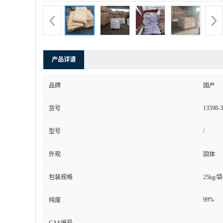
产品详请
品牌
国产
13598-3
货号
/
型号
外观
固体
包装规格
25kg/袋
99%
纯度