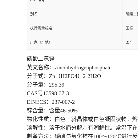
CAS编号
别名
磷酸二
执行质量标准
国标
厂家（产地）
国产
磷酸二氢锌
英文名称：zincdihydrogenphosphate
分子式：Zn（H2PO4）2·2H2O
分子量：295.39
CAS号13598-37-3
EINECS：237-067-2
锌含量：含量46-50%
物化性质：白色三斜晶体或白色凝固状物。熔点低
溶解性：溶于水而分解。有潮解性。常温下在
制备方法：磷酸与氧化锌在100～120℃进