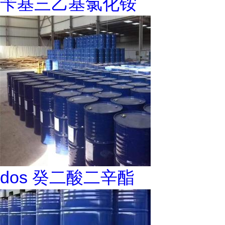
苄基三乙基氯化铵
dos 癸二酸二辛酯