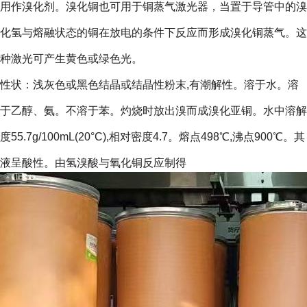
用作溴化剂。溴化铜也可用于铜蒸气激光器，当置于导管中的溴
化氢与熔融状态的铜在放电的条件下反应而形成溴化铜蒸气。这
种激光可产生黄色或绿色光。
性状：浅灰色或黑色结晶或结晶性粉末,有潮解性。溶于水。溶
于乙醇、氨。不溶于苯。灼烧时放出溴而成溴化亚铜。水中溶解
度55.7g/100mL(20°C),相对密度4.7。熔点498℃,沸点900℃。其
液呈酸性。由氢溴酸与氧化铜反应制得