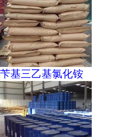
苄基三乙基氯化铵