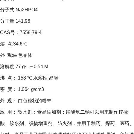
分子式
:Na2HPO4
分子量
:141.96
CAS
号：
7558-79-4
熔 点
:34.6
℃
外 观
:
白色晶体
溶解度
:77 g·L ~ 0.54 M
沸
点：
158
℃
水溶性
易溶
密
度：
1.064 g/cm3
外
观：
白色粒状的粉末
应
用：
软水剂；食品添加剂
；磷酸氢二钠可以用来制作柠檬
酸、软水剂、织物增重剂、防火剂，并用于釉药、焊药、医药、