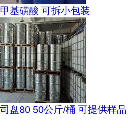
甲基磺酸 可拆小包装
司盘80 50公斤/桶 可提供样品