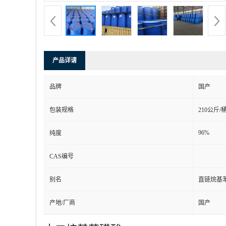
产品详请
品牌
国产
包装规格
210公斤/
96%
纯度
CAS编号
别名
直链烷基
产地/厂商
国产