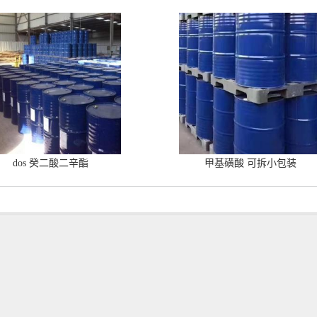
dos 癸二酸二辛酯
甲基磺酸 可拆小包装