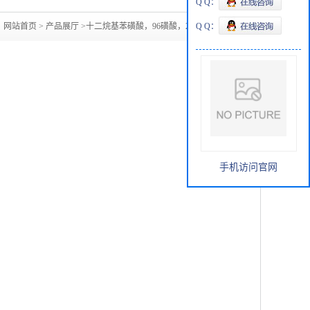
Q Q：
：
网站首页
>
产品展厅
>
十二烷基苯磺酸，96磺酸，27176-87-0
Q Q：
手机访问官网