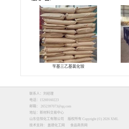
苄基三乙基氯化铵
联系人：刘经理
电话：15269160223
邮箱：
2652397073@qq.com
地址：新材料交易中心
山东信恒化工有限公司
版权所有 Copyright (©) 2026
XML
技术支持：
盖德化工网
食品商务网