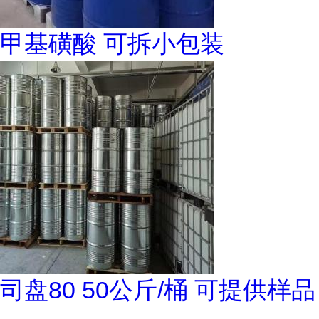
甲基磺酸 可拆小包装
司盘80 50公斤/桶 可提供样品