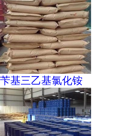
苄基三乙基氯化铵