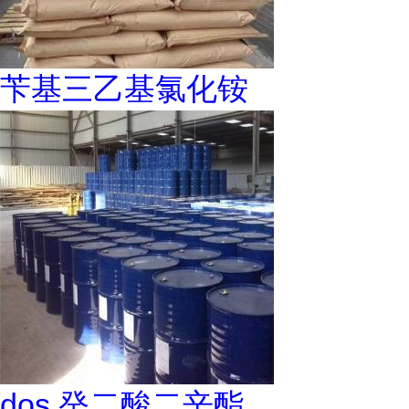
苄基三乙基氯化铵
dos 癸二酸二辛酯