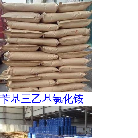
苄基三乙基氯化铵