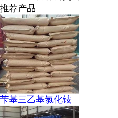
推荐产品
苄基三乙基氯化铵