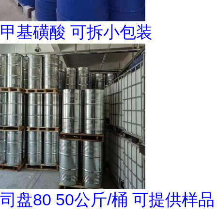
甲基磺酸 可拆小包装
司盘80 50公斤/桶 可提供样品