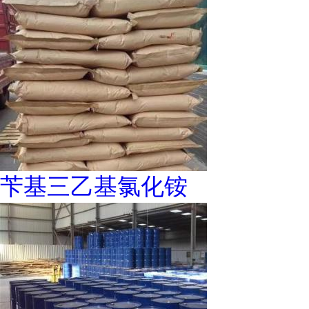
苄基三乙基氯化铵