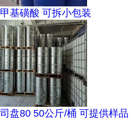
甲基磺酸 可拆小包装
司盘80 50公斤/桶 可提供样品