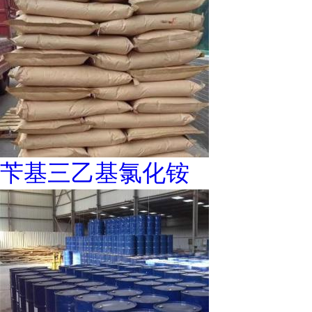
苄基三乙基氯化铵