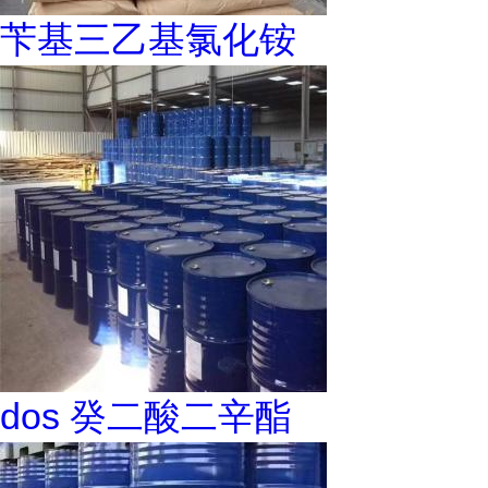
苄基三乙基氯化铵
dos 癸二酸二辛酯