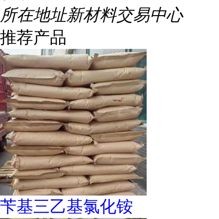
所在地址
新材料交易中心
推荐产品
苄基三乙基氯化铵