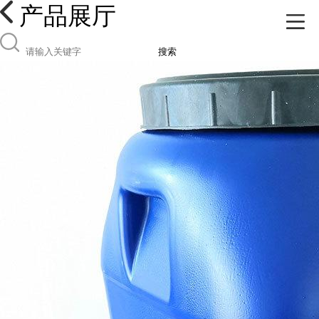
产品展厅
搜索