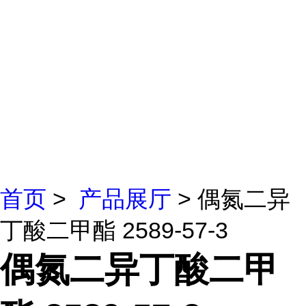
首页
>
产品展厅
> 偶氮二异
丁酸二甲酯 2589-57-3
偶氮二异丁酸二甲