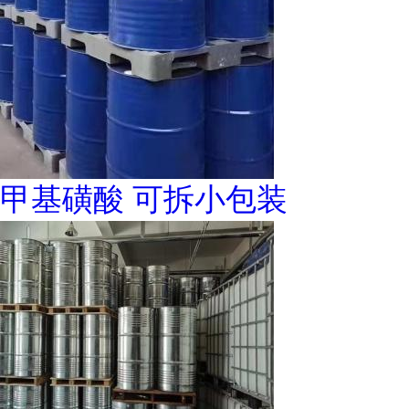
甲基磺酸 可拆小包装