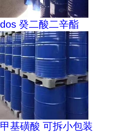
dos 癸二酸二辛酯
甲基磺酸 可拆小包装