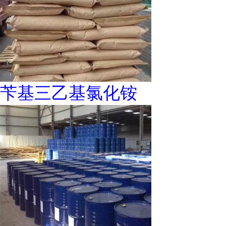
苄基三乙基氯化铵