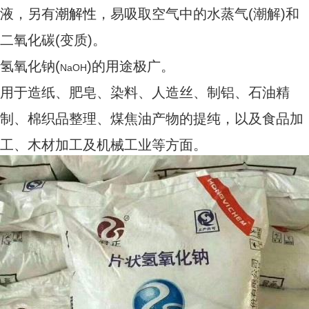
液，另有
潮解性
，易吸取空气中的水蒸气(潮解)和
二氧化碳(变质)。
氢氧化钠(
)
的用途极广。
NaOH
用于造纸、肥皂、染料、人造丝、制铝、
石油精
制、棉织品整理、
煤焦油
产物的提纯，以及食品加
工、木材加工及机械工业等方面。