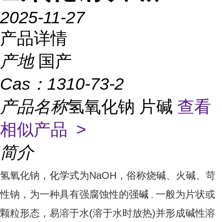
2025-11-27
产品详情
产地
国产
Cas：
1310-73-2
产品名称
氢氧化钠 片碱
查看
相似产品 >
简介
氢氧化钠，
化学式
为NaOH，俗称烧碱、火碱、苛
性钠，为一种具有强腐蚀性的
强碱
一般为片状或
，
颗粒形态，易溶
于水(溶于水时放热)并形成碱性溶