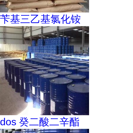
苄基三乙基氯化铵
dos 癸二酸二辛酯