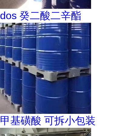
dos 癸二酸二辛酯
甲基磺酸 可拆小包装