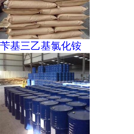
苄基三乙基氯化铵